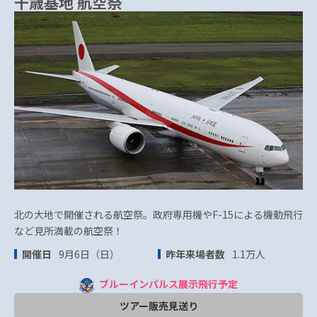
千歳基地 航空祭
北の大地で開催される航空祭。政府専用機やF-15による機動飛行
など見所満載の航空祭！
開催日
9月6日（日）
昨年来場者数
1.1万人
ブルーインパルス展示飛行予定
ツアー販売見送り