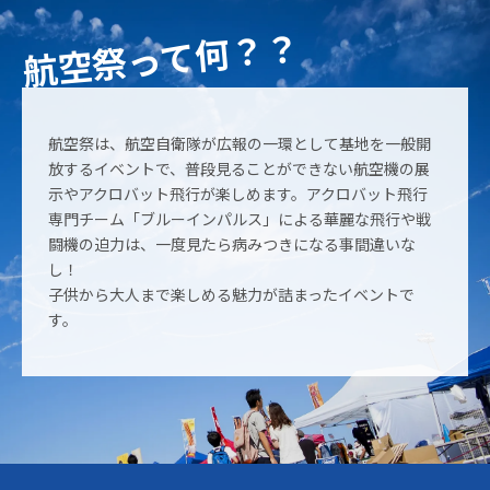
した。
航空祭って何？？
2026.04.14
岩国航空基地フレンドシップデーの展示内容が発表されました。
2026.04.09
三沢基地航空祭の日程が発表されました。
航空祭は、航空自衛隊が広報の一環として基地を一般開
放するイベントで、普段見ることができない航空機の展
2026.03.03
示やアクロバット飛行が楽しめます。アクロバット飛行
ブルーインパルスの年間スケジュールが発表されました！
専門チーム「ブルーインパルス」による華麗な飛行や戦
闘機の迫力は、一度見たら病みつきになる事間違いな
2026.02.24
し！
岩国航空基地フレンドシップデー有料観覧席チケット2月26日午
子供から大人まで楽しめる魅力が詰まったイベントで
前10時販売開始
す。
2026.01.28
岩国航空基地フレンドシップデーツアー販売開始
2026.01.28
美保基地航空祭の日程が発表されました。