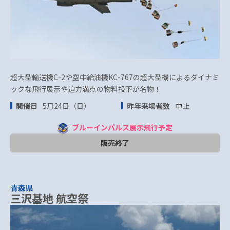
超大型輸送機C-2や空中給油機KC-767の超大型機によるダイナミ
ックな飛行展示や迫力満点の物料投下が名物！
開催日
5月24日（日）
昨年来場者数
中止
ブルーインパルス展示飛行予定
販売終了
青森県
三沢基地 航空祭