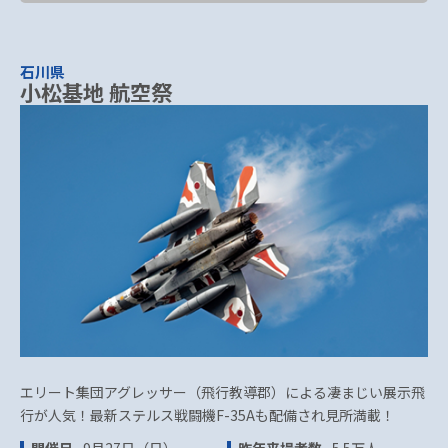
石川県
小松基地 航空祭
エリート集団アグレッサー（飛行教導郡）による凄まじい展示飛
行が人気！最新ステルス戦闘機F-35Aも配備され見所満載！
開催日
9月27日（日）
昨年来場者数
5.5万人