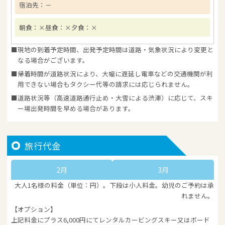
宿泊先：
－
朝食：×
昼食：×
夕食：×
現地の到着予定時間、出発予定時間は道路・気象状況により変更と
なる場合がございます。
帰着時間が道路状況により、大幅に遅延し電車などの交通機関が利
用できない場合もタクシー代等の請求には応じられません。
道路状況等（高速道路通行止め・大雪による渋滞）に応じて、スキ
ー場出発時間を早める場合があります。
旅行代金
2月
3月
大人1名様の料金（単位：円）。下段は小人料金。幼児のご予約は承
れません。
【オプション】
上記料金にプラス6,000円にてレンタルカービングスキー又はボード