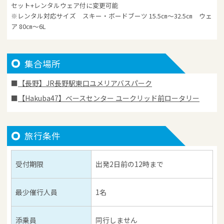
セット+レンタルウェア付に変更可能
※レンタル対応サイズ スキー・ボードブーツ 15.5㎝～32.5㎝ ウェ
ア 80㎝～6L
集合場所
【長野】JR長野駅東口ユメリアバスパーク
【Hakuba47】ベースセンター ユークリッド前ロータリー
旅行条件
受付期限
出発2日前の12時まで
最少催行人員
1名
添乗員
同行しません