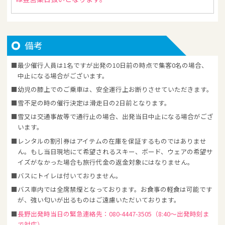
備考
最少催行人員は1名ですが出発の10日前の時点で集客0名の場合、
中止になる場合がございます。
幼児の膝上でのご乗車は、安全運行上お断りさせていただきます。
雪不足の時の催行決定は滑走日の2日前となります。
雪又は交通事故等で通行止の場合、出発当日中止になる場合がござ
います。
レンタルの割引券はアイテムの在庫を保証するものではありませ
ん。もし当日現地にて希望されるスキー、ボード、ウェアの希望サ
イズがなかった場合も旅行代金の返金対象にはなりません。
バスにトイレは付いておりません。
バス車内では全席禁煙となっております。お食事の軽食は可能です
が、強い匂いが出るものはご遠慮いただいております。
長野出発時当日の緊急連絡先：080-4447-3505（8:40～出発時刻ま
で対応）