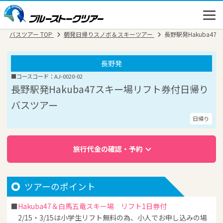
バスツアー TOP
朝発日帰りスノボ＆スキーツアー
長野駅発Hakuba4
長野発
■コースコード：AJ-0020-02
長野駅発Hakuba47スキー場リフト券付日帰り
バスツアー
日帰り
旅行代金の確認・予約
高速バス
ツアーのポイント
バスツアー
Hakuba47＆白馬五竜スキー場 リフト1日券付
新幹線
2/15・3/15は小学生リフト無料の為、小人でお申し込みの場