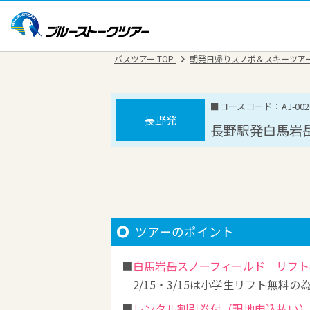
バスツアー TOP
朝発日帰りスノボ＆スキーツア
■コースコード：AJ-0020
長野発
長野駅発白馬岩
ツアーのポイント
白馬岩岳スノーフィールド リフト
2/15・3/15は小学生リフト無
レンタル割引券付（現地申込払い）