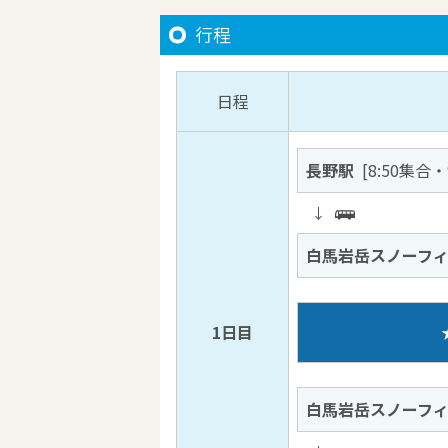
行程
日程
長野駅
[8:50集合
↓
白馬岩岳スノーフ
1日目
白馬岩岳スノーフ