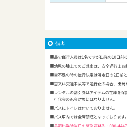
備考
最少催行人員は1名ですが出発の10日前
幼児の膝上でのご乗車は、安全運行上お
雪不足の時の催行決定は滑走日の2日前
雪又は交通事故等で通行止の場合、出発
レンタルの割引券はアイテムの在庫を保
行代金の返金対象にはなりません。
バスにトイレは付いておりません。
バス車内では全席禁煙となっております
長野出発時当日の緊急連絡先：080-4447