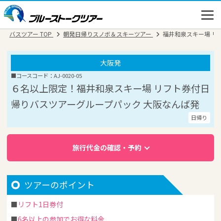
バスツアー TOP
朝発日帰りスノボ＆スキーツアー
福井和泉スキー場 リ
大阪発
■コースコード：AJ-0020-05
６名以上限定！福井和泉スキー場 リフト券付日
帰りバスツアーグループパック 大阪なんば発
日帰り
旅行代金の確認・予約
高速バス
ツアーのポイント
バスツアー
リフト1日券付
新幹線
6名以上の参加でお得な料金