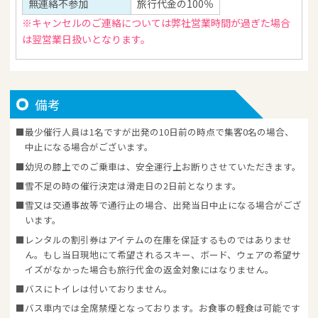
無連絡不参加
旅行代金の100％
※キャンセルのご連絡については弊社営業時間が過ぎた場合
は翌営業日扱いとなります。
備考
最少催行人員は1名ですが出発の10日前の時点で集客0名の場合、
中止になる場合がございます。
幼児の膝上でのご乗車は、安全運行上お断りさせていただきます。
雪不足の時の催行決定は滑走日の2日前となります。
雪又は交通事故等で通行止の場合、出発当日中止になる場合がござ
います。
レンタルの割引券はアイテムの在庫を保証するものではありませ
ん。もし当日現地にて希望されるスキー、ボード、ウェアの希望サ
イズがなかった場合も旅行代金の返金対象にはなりません。
バスにトイレは付いておりません。
バス車内では全席禁煙となっております。お食事の軽食は可能です