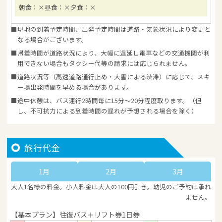
朝食：×
昼食：×
夕食：×
現地の到着予定時間、出発予定時間は道路・気象状況により変更と
なる場合がございます。
帰着時間が道路状況により、大幅に遅延し電車などの交通機関が利
用できない場合もタクシー代等の請求には応じられません。
道路状況等（高速道路通行止め・大雪による渋滞）に応じて、スキ
ー場出発時間を早める場合があります。
途中休憩は、バス運行2時間毎に15分～20分程度取ります。（但
し、不可抗力による到着時間の遅れが予想される場合を除く）
旅行代金
1月
2月
3月
大人1名様の料金。小人料金は大人の100円引き。幼児のご予約は承れ
ません。
【基本プラン】往復バス＋リフト券1日券