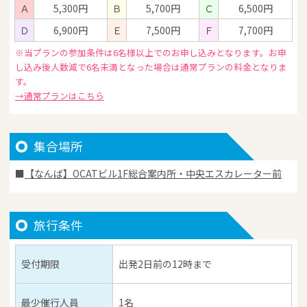
Ａ
5,300円
Ｂ
5,700円
Ｃ
6,500円
Ｄ
6,900円
Ｅ
7,500円
Ｆ
7,700円
※当プランの参加条件は6名様以上でのお申し込みとなります。お申
し込み後人数減で6名未満となった場合は通常プランの料金となりま
す。
→通常プランはこちら
集合場所
【なんば】OCATビル1F総合案内所・中央エスカレーター前
旅行条件
受付期限
出発2日前の12時まで
最少催行人員
1名