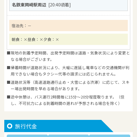
名鉄東岡崎駅周辺
[20:40頃着]
宿泊先：
－
朝食：×
昼食：×
夕食：×
現地の到着予定時間、出発予定時間は道路・気象状況により変更と
なる場合がございます。
帰着時間が道路状況により、大幅に遅延し電車などの交通機関が利
用できない場合もタクシー代等の請求には応じられません。
道路状況等（高速道路通行止め・大雪による渋滞）に応じて、スキ
ー場出発時間を早める場合があります。
途中休憩は、バス運行2時間毎に15分～20分程度取ります。（但
し、不可抗力による到着時間の遅れが予想される場合を除く）
旅行代金