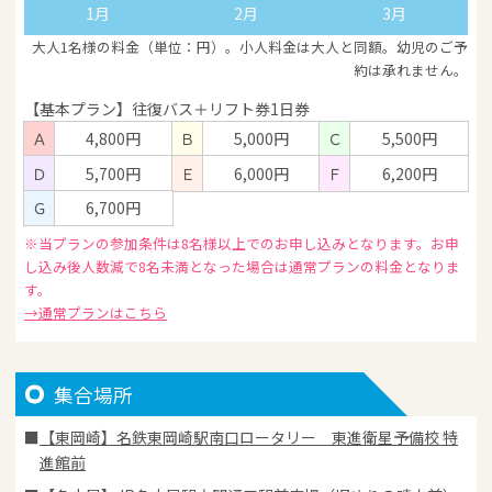
1月
2月
3月
大人1名様の料金（単位：円）。小人料金は大人と同額。幼児のご予
約は承れません。
【基本プラン】往復バス＋リフト券1日券
Ａ
4,800円
Ｂ
5,000円
Ｃ
5,500円
Ｄ
5,700円
Ｅ
6,000円
Ｆ
6,200円
Ｇ
6,700円
※当プランの参加条件は8名様以上でのお申し込みとなります。お申
し込み後人数減で8名未満となった場合は通常プランの料金となりま
す。
→通常プランはこちら
集合場所
【東岡崎】名鉄東岡崎駅南口ロータリー 東進衛星予備校 特
進館前