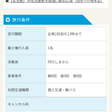
【名古屋】JR名古屋駅太閤通口駅前広場（旧ゆりの噴水前）
旅行条件
受付期限
出発2日前の12時まで
最少催行人員
1名
添乗員
同行しません
食事条件
朝0回 昼0回 夜0回
利用交通機関
西三交通・鯱バス
キャンセル料