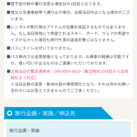
雪不足の時の催行決定は滑走日の2日前となります。
雪又は交通事故等で通行止の場合、出発当日中止になる場合がござ
います。
レンタルの割引券はアイテムの在庫を保証するものではありませ
ん。もし当日現地にて希望されるスキー、ボード、ウェアの希望サ
イズがなかった場合も旅行代金の返金対象にはなりません。
バスにトイレは付いておりません。
バス車内では全席禁煙となっております。お食事の軽食は可能です
が、強い匂いが出るものはご遠慮いただいております。
出発当日の緊急連絡先：090-8856-4809（集合時刻10分前から出発
時刻まで対応）
※当日出発の変更・取消内容の専用受付となり、それ以外のお問い
合わせにはお答えできませんのでご了承ください。
旅行企画・実施／申込先
旅行企画・実施