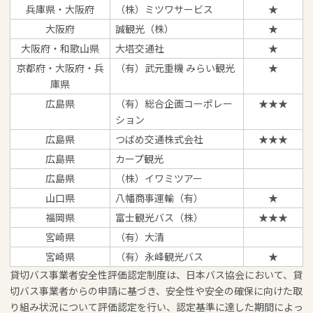
兵庫県・大阪府
（株）ミツワサービス
★
大阪府
誠観光（株）
★
大阪府・和歌山県
大塔交通社
★
京都府・大阪府・兵
（有）武元重機 みらい観光
★
庫県
広島県
（有）総合企画コーポレー
★★★
ション
広島県
つばめ交通株式会社
★★★
広島県
カープ観光
広島県
（株）イワミツアー
山口県
八幡商事運輸（有）
★
福岡県
富士観光バス（株）
★★★
宮崎県
（有）大清
宮崎県
（有）永峰観光バス
★
貸切バス事業者安全性評価認定制度は、日本バス協会において、貸
切バス事業者からの申請に基づき、安全性や安全の確保に向けた取
り組み状況について評価認定を行い、認定基準に達した期間によっ