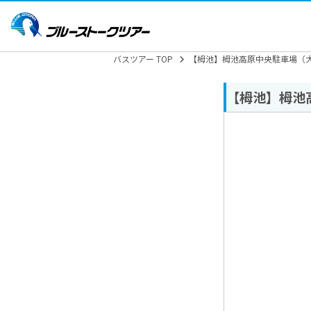
バスツアー TOP
【栂池】栂池高原中央駐車場（
【栂池】栂池