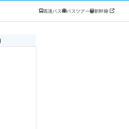
高速バス
バスツアー
新幹線
前