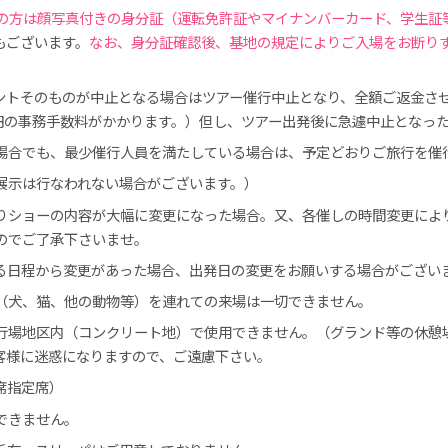
上の方は顔写真付きの身分証（運転免許証やマイナンバーカード、学生証
もございます。
なお、身分証確認後、基地の規定によりご入場をお断り
ントそのものが中止となる場合はツアー催行中止となり、全額ご返金さ
0円の事務手数料がかかります。）但し、ツアー出発後に急遽中止となっ
場合でも、最少催行人員を満たしている場合は、予定どおりご旅行を催
展示は行なわれない場合がございます。）
りショーの内容が大幅に変更になった場合。又、各催しの時間変更によ
のでご了承下さいませ。
る日程から変更があった場合、出発日の変更をお願いする場合がござい
（犬、猫、他の動物等）を連れての来場は一切できません。
行場地区内（コンクリート地）で使用できません。（グランド等の休憩
客様に迷惑になりますので、ご遠慮下さい。
席指定席）
できません。