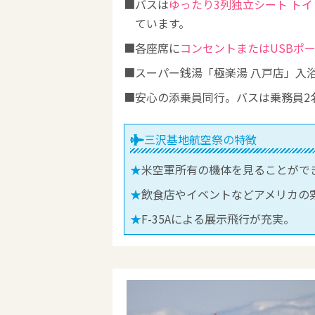
バスは
ゆったり3列独立シート ト
ています。
各座席に
コンセントまたはUSBポ
スーパー銭湯「極楽湯 八戸店」入
安心の添乗員同行。バスは乗務員2
三沢基地航空祭の特徴
米空軍所有の機体を見ることがで
飲食店やイベントなどアメリカの
F-35Aによる展示飛行が充実。