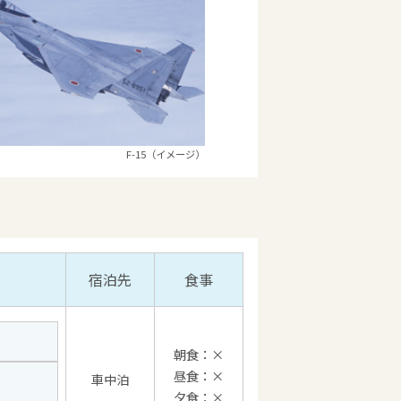
F-15（イメージ）
宿泊先
食事
朝食：×
昼食：×
車中泊
夕食：×