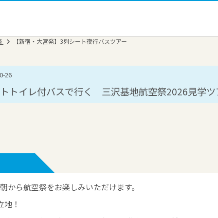
祭
【新宿・大宮発】3列シート夜行バスツアー
-26
トトイレ付バスで行く 三沢基地航空祭2026見学ツ
朝から航空祭をお楽しみいただけます。
立地！