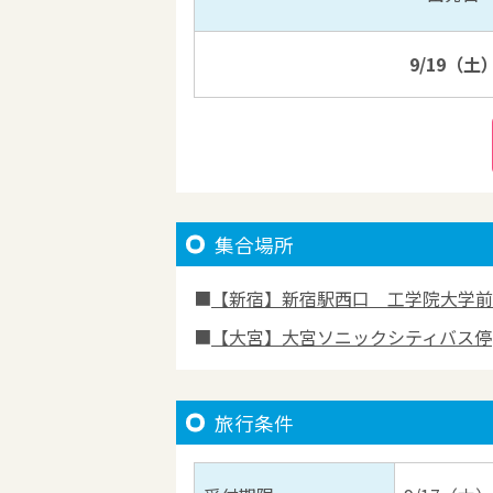
9/19（土
集合場所
【新宿】新宿駅西口 工学院大学前
【大宮】大宮ソニックシティバス停
旅行条件