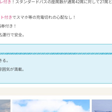
イレ付き
！スタンダードバスの座席数が通常42席に対して27席
ート付き
でスマホ等の充電切れの心配なし！
浴券付き！
名運行で安全。
きる。
雰囲気が満載。