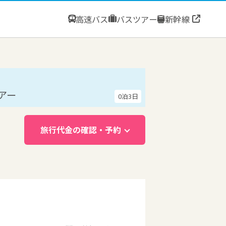
高速バス
バスツアー
新幹線
アー
0泊3日
旅行代金の確認・予約