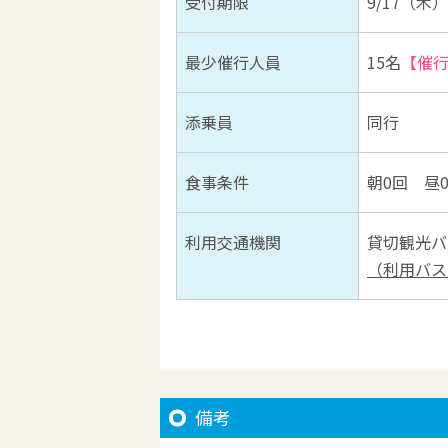
受付期限
9/17（木）
最少催行人員
15名
【催
添乗員
同行
食事条件
朝0回 昼
利用交通機関
貸切観光バ
（利用バス
備考