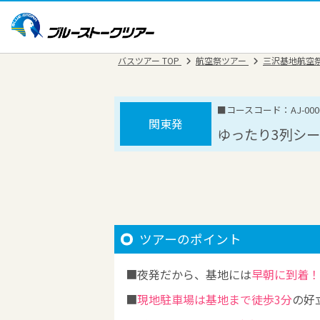
バスツアー TOP
航空祭ツアー
三沢基地航空
■コースコード：AJ-0000
関東発
ゆったり3列シー
ツアーのポイント
夜発だから、基地には
早朝に到着！
現地駐車場は基地まで徒歩3分
の好