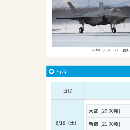
F-35A（イメージ） 出典
行程
日程
大宮
[20:00発]
9/19（土）
新宿
[21:00発]