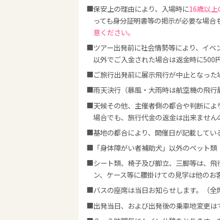
保安上の理由により、入場時に
16歳以
っても身分証明書等の掲示が必要な場合
意ください。
ツアー出発前に社会情勢等により、イベ
以外でご入金された場合は返金時に50
ご旅行出発前に展示飛行が中止となった
雨天決行（暴風・大雨時は航空機の飛行
天候その他、主催者側の都合や判断によ
場合でも、旅行代金の返金は出来ません
基地の都合により、開催日が記載してい
「身体障がい者補助犬」以外のペット類
シート類、椅子及び脚立、三脚等は、飛
ン、ケース等に腰掛けての見学は他のお
バスの座席は当日お知らせします。（全
出発当日、および出発後の乗車地変更は